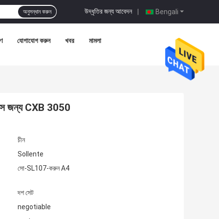
উদ্ধৃতির জন্য আবেদন
|
Bengali
অনুসন্ধান করুন
রণ
যোগাযোগ করুন
খবর
মামলা
লেন্স জন্য CXB 3050
চীন
Sollente
সো-SL107-করুন A4
দশ সেট
negotiable