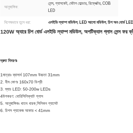
লেন্স, গ্যাসকেট, মেটাল হোল্ডার, রিফ্লেক্টর, COB
আনুষাঙ্গিক:
LED
বিশেষভাবে তুলে ধরা:
এলইডি ল্যাম্প মডিউল
,
LED আলো মডিউল
,
চিপ অন বোর্ড LED
120W অ্যারে চিপ বোর্ড এলইডি ল্যাম্প মডিউল, অপটিক্যাল গ্লাস লেন্স ফ
দ্রুত বিবরণঃ
1মাত্রাঃ ব্যাসার্ধ 107mm উচ্চতা 31mm
2. বীম কোণঃ 160x70 ডিগ্রী
3. ম্যাচ LED: 50-200w LEDs
4উপকরণ: বোরিসিলিক্যাট গ্লাস
5. আনুষাঙ্গিকঃ ধাতব ধারক,সিলিকন গ্যাসেট
6. চিপস প্যাকেজ আকার < 41mm