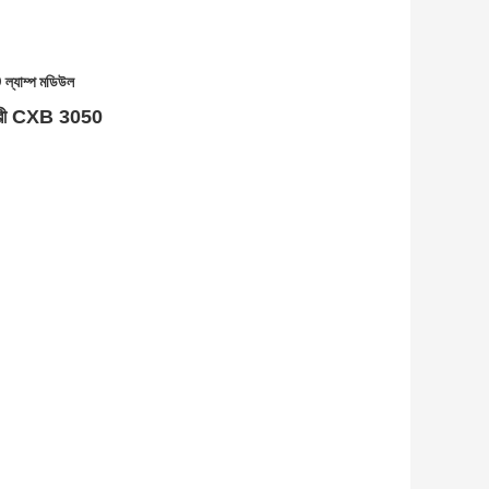
 ল্যাম্প মডিউল
র ক্রী CXB 3050