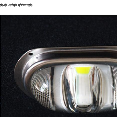
সিওবি এলইডি মডিউল ছবিঃ