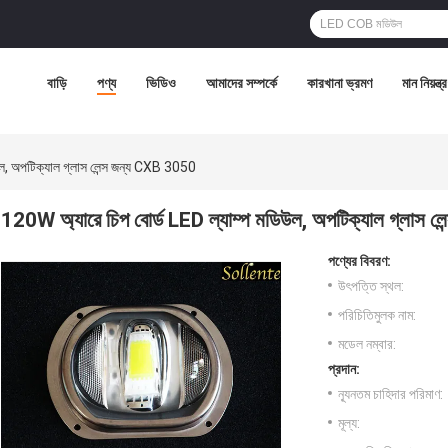
বাড়ি
পণ্য
ভিডিও
আমাদের সম্পর্কে
কারখানা ভ্রমণ
মান নিয়ন্ত্
ল, অপটিক্যাল গ্লাস লেন্স জন্য CXB 3050
120W অ্যারে চিপ বোর্ড LED ল্যাম্প মডিউল, অপটিক্যাল গ্লাস 
পণ্যের বিবরণ:
উৎপত্তি স্থল:
পরিচিতিমুলক নাম:
মডেল নম্বার:
প্রদান:
ন্যূনতম চাহিদার পরিমাণ:
মূল্য: