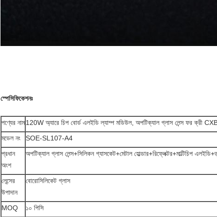
স্পেসিফিকেশনঃ
পণ্যের নাম
120W অ্যারে চিপ বোর্ড এলইডি ল্যাম্প মডিউল, অপটিক্যাল গ্লাস লেন্স ফর ক্রী 
মডেল নং
SOE-SL107-A4
প্রধান
অপটিক্যাল গ্লাস লেন্স+সিলিকন গ্যাসকেট+মেটাল হোল্ডার+রিফ্লেক্টর+মাল্টিচিপ এলইডি+
অংশ
লেন্সের
বোরোসিলিকেট গ্লাস
উপাদান
MOQ
১০ পিসি