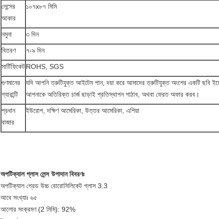
লেন্সের
১০৭x৮৭ মিমি
আকার
নমুনা
৩ দিন
বিতরণ
৭-৯ দিন
সার্টিফিকেট
ROHS, SGS
গুণমানের
যদি আপনি ত্রুটিযুক্ত আইটেম পান, দয়া করে আমাদের ত্রুটিযুক্ত অংশের একটি ছবি 
গ্যারান্টি
আপনাকে অতিরিক্ত চার্জ ছাড়াই প্রতিস্থাপন পাঠাব, অথবা ফেরত অফার করব।
প্রধান
ইউরোপ, দক্ষিণ আমেরিকা, উত্তর আমেরিকা, এশিয়া
বাজার
অপটিক্যাল গ্লাস লেন্স
উপাদান বিবরণঃ
অপটিক্যাল গ্রেড উচ্চ বোরোসিলিকেট গ্লাস 3.3
আবে সংখ্যাঃ ৬৫
আলোর সংক্রমণ (2 মিমি): 92%