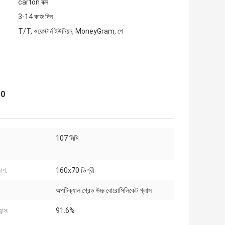
carton বক্স
3-14 কাজ দিন
T/T, ওয়েস্টার্ন ইউনিয়ন, MoneyGram, পে
50
107 মিমি
কোণ:
160x70 ডিগ্রী
অপটিক্যাল গ্রেড উচ্চ বোরোসিলিকেট গ্লাস
যান্স:
91.6%