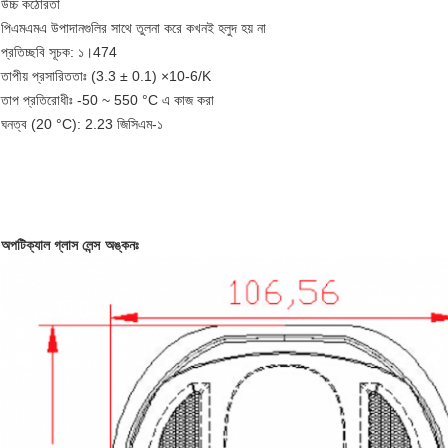
উচ্চ কঠোরতা
পিএমএমএ উপাদানগুলির সাথে তুলনা করে কখনই হলুদ হয় না
প্রতিচ্ছবি সূচক: ১।474
তাপীয় প্রসারিততাঃ (3.3 ± 0.1) ×10-6/K
তাপ প্রতিরোধীঃ -50 ~ 550 °C এ কাজ করা
ঘনত্ব (20 °C): 2.23 জিসিএম-১
অপটিক্যাল গ্লাস লেন্স
অঙ্কনঃ