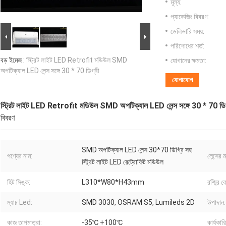
মূল্য:
প্যাকেজিং বিবরণ:
ডেলিভারি সময়:
পরিশোধের শর্ত:
বড় ইমেজ :
স্ট্রিট লাইট LED Retrofit মডিউল SMD
যোগানের ক্ষমতা:
অপটিক্যাল LED লেন্স সঙ্গে 30 * 70 ডিগ্রী
যোগাযোগ
স্ট্রিট লাইট LED Retrofit মডিউল SMD অপটিক্যাল LED লেন্স সঙ্গে 30 * 70 ডিগ
বিবরণ
SMD অপটিক্যাল LED লেন্স 30*70 ডিগ্রি সহ
পণ্যের নাম:
লেন্সের ম
স্ট্রিট লাইট LED রেট্রোফিট মডিউল
হিট সিঙ্ক:
L310*W80*H43mm
রশ্মির 
ম্যাচ Led:
SMD 3030, OSRAM S5, Lumileds 2D
উপাদান:
কাজ তাপমাত্রা:
-35℃ +100℃
কার্যকার