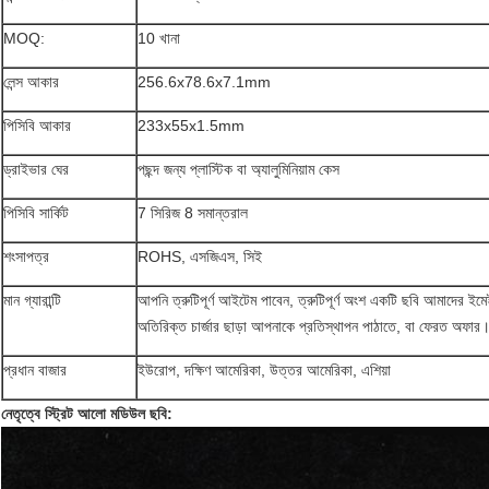
MOQ:
10 খানা
লেন্স আকার
256.6x78.6x7.1mm
পিসিবি আকার
233x55x1.5mm
ড্রাইভার ঘের
পছন্দ জন্য প্লাস্টিক বা অ্যালুমিনিয়াম কেস
পিসিবি সার্কিট
7 সিরিজ 8 সমান্তরাল
শংসাপত্র
ROHS, এসজিএস, সিই
মান গ্যারান্টি
আপনি ত্রুটিপূর্ণ আইটেম পাবেন, ত্রুটিপূর্ণ অংশ একটি ছবি আমাদের ই
অতিরিক্ত চার্জার ছাড়া আপনাকে প্রতিস্থাপন পাঠাতে, বা ফেরত অফার
প্রধান বাজার
ইউরোপ, দক্ষিণ আমেরিকা, উত্তর আমেরিকা, এশিয়া
নেতৃত্বে স্ট্রিট আলো মডিউল ছবি: