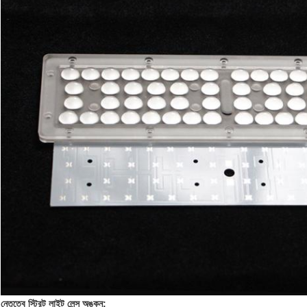
নেতৃত্বে স্ট্রিট লাইট লেন্স অঙ্কন: