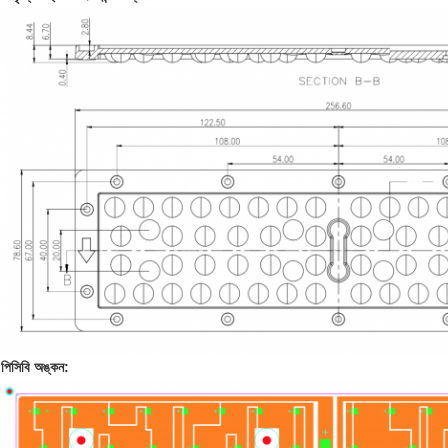
পিসিবি অঙ্কন: