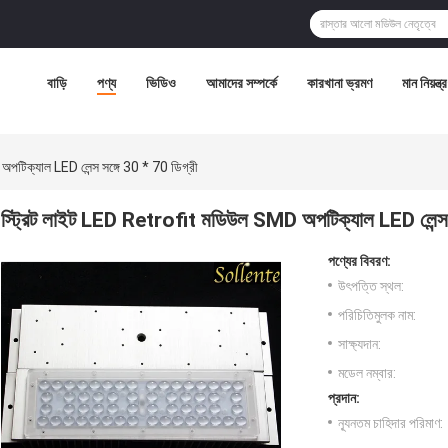
বাড়ি
পণ্য
ভিডিও
আমাদের সম্পর্কে
কারখানা ভ্রমণ
মান নিয়ন্ত্
টিক্যাল LED লেন্স সঙ্গে 30 * 70 ডিগ্রী
স্ট্রিট লাইট LED Retrofit মডিউল SMD অপটিক্যাল LED লেন্স স
পণ্যের বিবরণ:
উৎপত্তি স্থল:
পরিচিতিমুলক নাম:
সাক্ষ্যদান:
মডেল নম্বার:
প্রদান:
ন্যূনতম চাহিদার পরিমাণ: