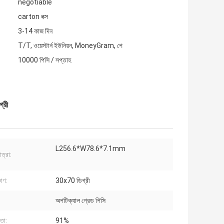
negotiable
carton বক্স
3-14 কাজ দিন
T/T, ওয়েস্টার্ন ইউনিয়ন, MoneyGram, পে
10000 পিসি / সপ্তাহ
্রী
L256.6*W78.6*7.1mm
াত্রা:
কোণ:
30x70 ডিগ্রী
অপটিক্যাল গ্রেড পিসি
িতা:
91%