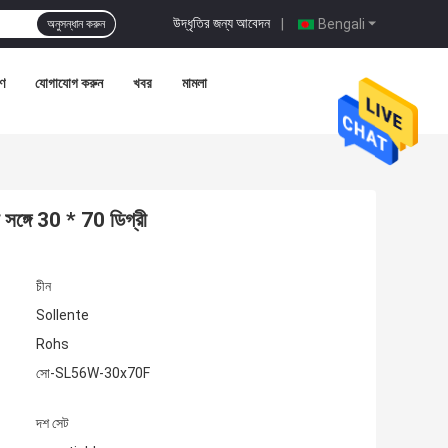
উদ্ধৃতির জন্য আবেদন
|
Bengali
অনুসন্ধান করুন
রণ
যোগাযোগ করুন
খবর
মামলা
ঙ্গে 30 * 70 ডিগ্রী
চীন
Sollente
Rohs
সো-SL56W-30x70F
দশ সেট