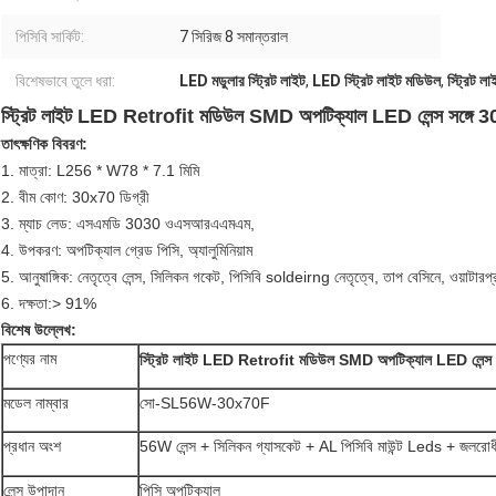
পিসিবি সার্কিট:
7 সিরিজ 8 সমান্তরাল
বিশেষভাবে তুলে ধরা:
LED মডুলার স্ট্রিট লাইট
,
LED স্ট্রিট লাইট মডিউল
,
স্ট্রিট 
স্ট্রিট লাইট LED Retrofit মডিউল SMD অপটিক্যাল LED লেন্স সঙ্গে 30
তাৎক্ষণিক বিবরণ:
1. মাত্রা: L256 * W78 * 7.1 মিমি
2. বীম কোণ: 30x70 ডিগ্রী
3. ম্যাচ লেড: এসএমডি 3030 ওএসআরএএমএম,
4. উপকরণ: অপটিক্যাল গ্রেড পিসি, অ্যালুমিনিয়াম
5. আনুষাঙ্গিক: নেতৃত্বে লেন্স, সিলিকন গকেট, পিসিবি soldeirng নেতৃত্বে, তাপ বেসিনে, ওয়াটারপ
6.
দক্ষতা:> 91%
বিশেষ উল্লেখ:
পণ্যের নাম
স্ট্রিট লাইট LED Retrofit মডিউল SMD অপটিক্যাল LED লেন্স সঙ
মডেল নাম্বার
সো-SL56W-30x70F
প্রধান অংশ
56W লেন্স + সিলিকন গ্যাসকেট + AL পিসিবি মাউন্ট Leds + জলরো
লেন্স উপাদান
পিসি অপটিক্যাল