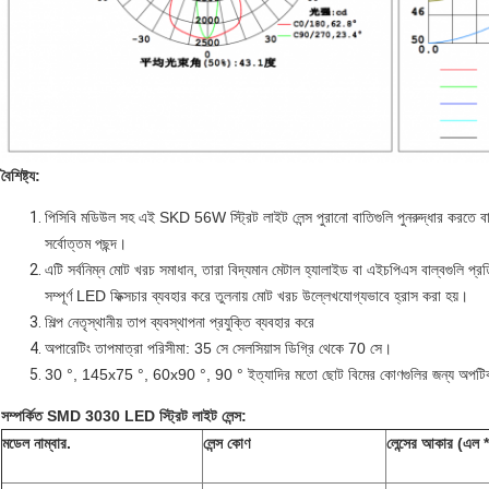
বৈশিষ্ট্য:
পিসিবি মডিউল সহ এই SKD 56W স্ট্রিট লাইট লেন্স পুরানো বাতিগুলি পুনরুদ্ধার করত
সর্বোত্তম পছন্দ।
এটি সর্বনিম্ন মোট খরচ সমাধান, তারা বিদ্যমান মেটাল হ্যালাইড বা এইচপিএস বাল্বগুলি প্রত
সম্পূর্ণ LED ফিক্সচার ব্যবহার করে তুলনায় মোট খরচ উল্লেখযোগ্যভাবে হ্রাস করা হয়।
শিল্প নেতৃস্থানীয় তাপ ব্যবস্থাপনা প্রযুক্তি ব্যবহার করে
অপারেটিং তাপমাত্রা পরিসীমা: 35 সে সেলসিয়াস ডিগ্রি থেকে 70 সে।
30 °, 145x75 °, 60x90 °, 90 ° ইত্যাদির মতো ছোট বিমের কোণগুলির জন্য অপটিক
সম্পর্কিত SMD 3030 LED স্ট্রিট লাইট লেন্স:
মডেল নাম্বার.
লেন্স কোণ
লেন্সের আকার (এল *