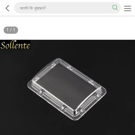
1
/
1