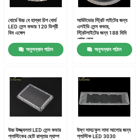
পণ্য
বোর্ডে উচ্চ বে হাল্কা চিপ বোর্ড
আউটডোর স্ট্রিট লাইটের জন্য
LED লেন্স কভার 120 ডিগ্রী
এলইডি লেন্স কভার,
বিম এঙ্গেল
স্ট্রিটলাইটের জন্য 188 মিমি
ভিডিও
গোল লেন্স
অনুসন্ধান পাঠান
অনুসন্ধান পাঠান
স্ট্রিট লাইট মডিউল
COB LED মডিউল
এসএমডি LED মডিউল
LED লেন্স অ্যারে
উচ্চ উজ্জ্বলতা LED লেন্স কভার
উষ্ণ সাদা/কুল সাদা আলোর জন্য
প্লাস্টিকের ছোট রাস্তার ল্যাম্প
প্লাস্টিক LED 3030
LED স্ট্রিট লাইট Retrofit খেলনা