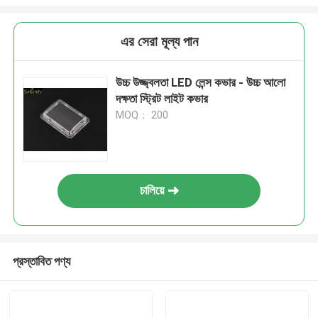
এর সেরা মূল্য পান
উচ্চ উজ্জ্বলতা LED লেন্স কভার - উচ্চ আলো
দক্ষতা স্ট্রিট লাইট কভার
MOQ： 200
চালিয়ে
প্রস্তাবিত পণ্য