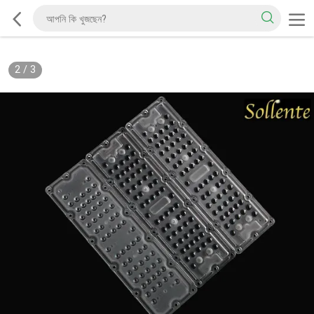
2
/
3