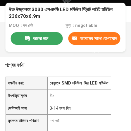
উচ্চ উজ্জ্বলতা 3030 এসএমডি LED মডিউল স্ট্রিট লাইট মডিউল
236x70x6.9m
MOQ：দশ সেট
মূল্য：negotiable
ভালো দাম
আমাদের সাথে যোগাযোগ
করুন
পণ্যের বর্ণনা
লক্ষণীয় করা:
নেতৃত্বে SMD মডিউল
,
ক্রি LED মডিউল
উৎপত্তি স্থল
চীন
ডেলিভারি সময়
3-14 কাজ দিন
ন্যূনতম চাহিদার পরিমাণ
দশ সেট