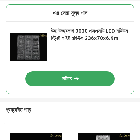
এর সেরা মূল্য পান
উচ্চ উজ্জ্বলতা 3030 এসএমডি LED মডিউল
স্ট্রিট লাইট মডিউল 236x70x6.9m
চালিয়ে
প্রস্তাবিত পণ্য