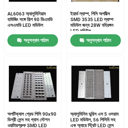
AL6063 অ্যালুমিনিয়াম
ইয়ার্ড ল্যাম্প, পিসি অপটিক্স
আমাদের সম্পর্কে
হাউজিং সঙ্গে শিল্প 90 ডিএমডি
SMD 3535 LED ল্যাম্প
এসএমডি LED মডিউল
মডিউল জন্য 28W বহিরঙ্গন
LED মডিউল
কারখানা ভ্রমণ
অনুসন্ধান পাঠান
অনুসন্ধান পাঠান
মান নিয়ন্ত্রণ
যোগাযোগ করুন
খবর
মামলা
অপটিক্যাল গ্রেড পিসি 90x90
অ্যালুমিনিম ডুরিস এস 5 ওসরাম
ডিগ্রী লেন্স সহ গ্যাস স্টেশন
LED মডিউল, 56 পিসিবি সহ
স্ট্রিট লাইট মডিউল
ওয়াটারপ্রুফ SMD LED
এক অ্যারে স্ট্রিট LED লেন্স