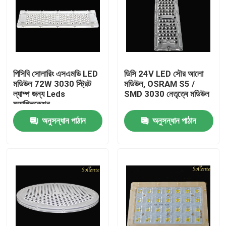
পিসিবি সোলারিং এসএমডি LED
ডিসি 24V LED সৌর আলো
মডিউল 72W 3030 স্ট্রিট
মডিউল, OSRAM S5 /
ল্যাম্প জন্য Leds
SMD 3030 নেতৃত্বে মডিউল
অ্যাপ্লিকেশন
অনুসন্ধান পাঠান
অনুসন্ধান পাঠান
বাড়ি
পণ্য
ভিডিও