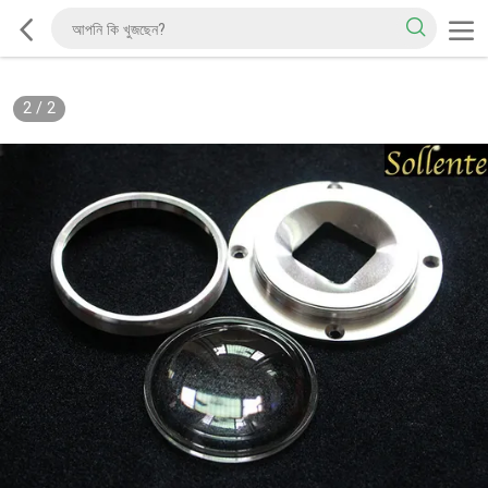
2
/
2