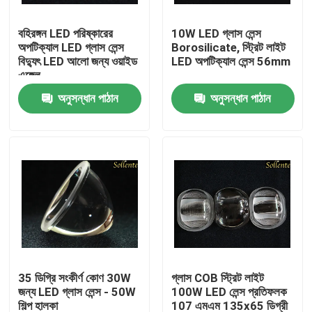
বহিরঙ্গন LED পরিষ্কারের
10W LED গ্লাস লেন্স
আমাদের সম্পর্কে
অপটিক্যাল LED গ্লাস লেন্স
Borosilicate, স্ট্রিট লাইট
বিদ্যুৎ LED আলো জন্য ওয়াইড
LED অপটিক্যাল লেন্স 56mm
এঙ্গেল
কারখানা ভ্রমণ
অনুসন্ধান পাঠান
অনুসন্ধান পাঠান
মান নিয়ন্ত্রণ
যোগাযোগ করুন
খবর
মামলা
35 ডিগ্রি সংকীর্ণ কোণ 30W
গ্লাস COB স্ট্রিট লাইট
জন্য LED গ্লাস লেন্স - 50W
100W LED লেন্স প্রতিফলক
স্ট্রিট লাইট মডিউল
শিল্প হালকা
107 এমএম 135x65 ডিগ্রী