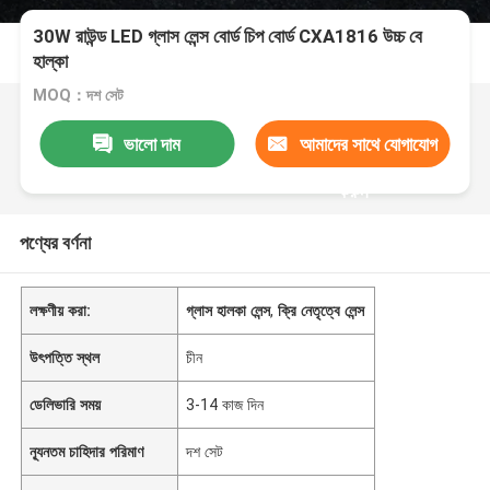
30W রাউন্ড LED গ্লাস লেন্স বোর্ড চিপ বোর্ড CXA1816 উচ্চ বে
হাল্কা
MOQ：দশ সেট
ভালো দাম
আমাদের সাথে যোগাযোগ
করুন
পণ্যের বর্ণনা
লক্ষণীয় করা:
গ্লাস হালকা লেন্স
,
ক্রি নেতৃত্বে লেন্স
উৎপত্তি স্থল
চীন
ডেলিভারি সময়
3-14 কাজ দিন
ন্যূনতম চাহিদার পরিমাণ
দশ সেট