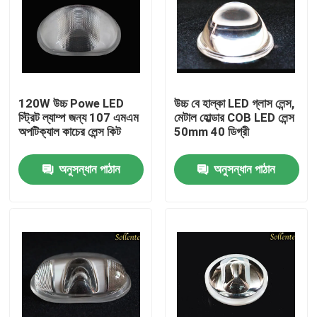
120W উচ্চ Powe LED
উচ্চ বে হাল্কা LED গ্লাস লেন্স,
স্ট্রিট ল্যাম্প জন্য 107 এমএম
মেটাল হোল্ডার COB LED লেন্স
অপটিক্যাল কাচের লেন্স কিট
50mm 40 ডিগ্রী
অনুসন্ধান পাঠান
অনুসন্ধান পাঠান
বাড়ি
পণ্য
ভিডিও