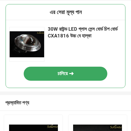
এর সেরা মূল্য পান
30W রাউন্ড LED গ্লাস লেন্স বোর্ড চিপ বোর্ড
CXA1816 উচ্চ বে হাল্কা
চালিয়ে
প্রস্তাবিত পণ্য