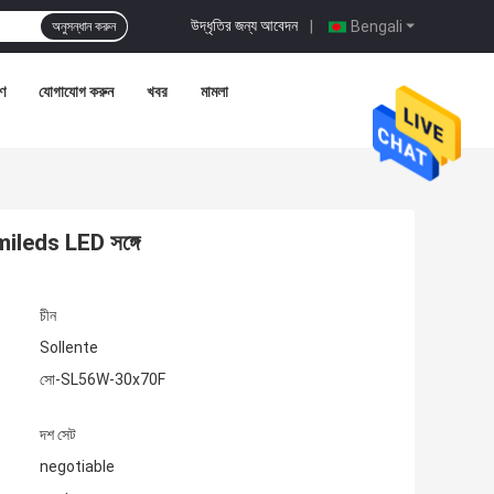
উদ্ধৃতির জন্য আবেদন
|
Bengali
অনুসন্ধান করুন
রণ
যোগাযোগ করুন
খবর
মামলা
ileds LED সঙ্গে
চীন
Sollente
সো-SL56W-30x70F
দশ সেট
negotiable