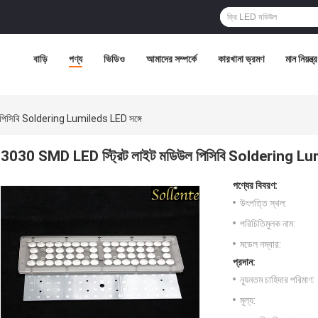
বাড়ি
পণ্য
ভিডিও
আমাদের সম্পর্কে
কারখানা ভ্রমণ
মান নিয়ন্ত্
পিসিবি Soldering Lumileds LED সঙ্গে
3030 SMD LED স্ট্রিট লাইট মডিউল পিসিবি Soldering Lum
পণ্যের বিবরণ:
উৎপত্তি স্থল:
পরিচিতিমুলক নাম:
মডেল নম্বার:
প্রদান:
ন্যূনতম চাহিদার পরিমাণ:
মূল্য: