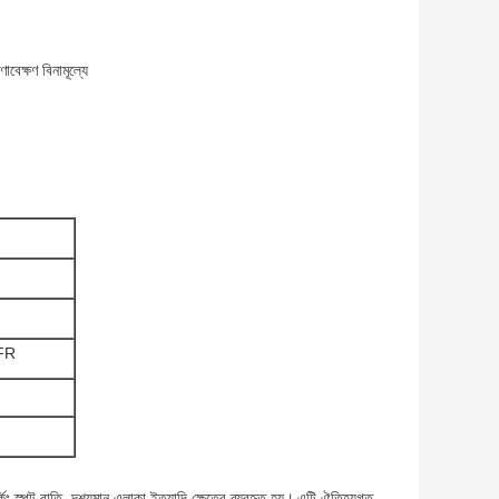
বেক্ষণ বিনামূল্যে
CFR
িং স্পট বাতি, দৃশ্যমান এলাকা ইত্যাদি ক্ষেত্রে ব্যবহৃত হয়।
এটি ঐতিহ্যগত