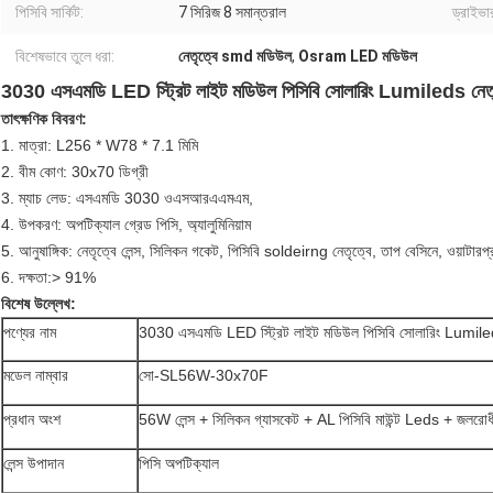
পিসিবি সার্কিট:
7 সিরিজ 8 সমান্তরাল
ড্রাইভার
বিশেষভাবে তুলে ধরা:
নেতৃত্বে smd মডিউল
,
Osram LED মডিউল
3030 এসএমডি LED স্ট্রিট লাইট মডিউল পিসিবি সোলারিং Lumileds নেতৃ
তাৎক্ষণিক বিবরণ:
1. মাত্রা: L256 * W78 * 7.1 মিমি
2. বীম কোণ: 30x70 ডিগ্রী
3. ম্যাচ লেড: এসএমডি 3030 ওএসআরএএমএম,
4. উপকরণ: অপটিক্যাল গ্রেড পিসি, অ্যালুমিনিয়াম
5. আনুষাঙ্গিক: নেতৃত্বে লেন্স, সিলিকন গকেট, পিসিবি soldeirng নেতৃত্বে, তাপ বেসিনে, ওয়াটারপ
6.
দক্ষতা:> 91%
বিশেষ উল্লেখ:
পণ্যের নাম
3030 এসএমডি LED স্ট্রিট লাইট মডিউল পিসিবি সোলারিং Lumiled
মডেল নাম্বার
সো-SL56W-30x70F
প্রধান অংশ
56W লেন্স + সিলিকন গ্যাসকেট + AL পিসিবি মাউন্ট Leds + জলরো
লেন্স উপাদান
পিসি অপটিক্যাল