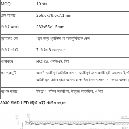
MOQ:
10 খানা
লেন্স আকার
256.6x78.6x7.1mm
পিসিবি আকার
233x55x1.5mm
ড্রাইভার ঘের
পছন্দ জন্য প্লাস্টিক বা অ্যালুমিনিয়াম কেস
পিসিবি সার্কিট
7 সিরিজ 8 সমান্তরাল
শংসাপত্র
ROHS, এসজিএস, সিই
মান গ্যারান্টি
আপনি ত্রুটিপূর্ণ আইটেম পাবেন, ত্রুটিপূর্ণ অংশ একটি ছবি আমাদের ই
অতিরিক্ত চার্জার ছাড়া আপনাকে প্রতিস্থাপন পাঠাতে, বা ফেরত অফার
প্রধান বাজার
ইউরোপ, দক্ষিণ আমেরিকা, উত্তর আমেরিকা, এশিয়া
3030 SMD LED স্ট্রিট লাইট মডিউল অঙ্কন: