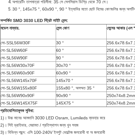
অপারেটিং তাপমাত্রা পরিসীমা: 35 সে সেলসিয়াস ডিগ্রি থেকে 70 সে।
30 °, 145x75 °, 60x90 °, 90 ° ইত্যাদির মতো ছোট বিমের কোণগুলির জন্য অপটিক
সম্পর্কিত SMD 3030 LED স্ট্রিট লাইট লেন্স:
মডেল নাম্বার.
লেন্স কোণ
লেন্সের আকার (এল *
সো-SSL56W30F
30 °
256.6x78.6x7
সো-SL56W60F
60 °
256.6x78.6x7
সো-SL56W90F
90 °
256.6x78.6x7
সো-SL56W30x70F
30x70 °
256.6x78.6x7
সো-SL56W60x90F
60x90 °
256.6x78.6x7
সো-SL56W145x70F
145x70 °
256.6x78.6x7
সো-SL56W155x80F
155x80 °, অসম্মত 35 °
256.6x78.6x7
সো-SL56W90x90F
90x90 °
250x74x8.2m
সো-SL56W145X75F
145X75 °
250x74x8.2m
প্রতিযোগিতামূলক সুবিধা:
1)।
উচ্চ মানের আমদানি 3030 LED Osram, Lumileds ব্যবহার করে
2)।
সিই ড্রাইভার, মেরামত / প্রতিস্থাপন জন্য খুব সহজ
3)।
বিভিন্ন পছন্দ: এসি 100-240V ইনপুট ভোল্টেজ জলরোধী বা অ জলরোধী