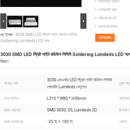
প্যাকেজিং বিবরণ:
ডেলিভারি সময়:
পরিশোধের শর্ত:
যোগানের ক্ষমতা:
বড় ইমেজ :
3030 SMD LED স্ট্রিট লাইট মডিউল পিসিবি
যোগাযোগ
Soldering Lumileds LED সঙ্গে
3030 SMD LED স্ট্রিট লাইট মডিউল পিসিবি Soldering Lumileds LED সঙ্গ
বিবরণ
3030 এসএমডি LED স্ট্রিট লাইট মডিউল পিসিবি
পণ্যের নাম:
লেন্স মাত
সোলারিং Lumileds নেতৃত্বে
তাপ বেসিনে:
L310 * W80 * H43mm
কড়িকাঠ
ম্যাচ নেতৃত্ব:
SMD 3030, S5, Lumileds 2D
উপাদান:
কাজ তাপমাত্রা:
-35 ℃ + 100 ℃
দক্ষতা: