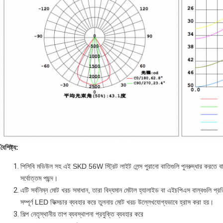
বৈশিষ্ট্য:
পিসিবি মডিউল সহ এই SKD 56W স্ট্রিট লাইট লেন্স পুরানো বাতিগুলি পুনরুদ্ধার করত
সর্বোত্তম পছন্দ।
এটি সর্বনিম্ন মোট খরচ সমাধান, তারা বিদ্যমান মেটাল হ্যালাইড বা এইচপিএস বাল্বগুলি প্রত
সম্পূর্ণ LED ফিক্সচার ব্যবহার করে তুলনায় মোট খরচ উল্লেখযোগ্যভাবে হ্রাস করা হয়।
শিল্প নেতৃস্থানীয় তাপ ব্যবস্থাপনা প্রযুক্তি ব্যবহার করে