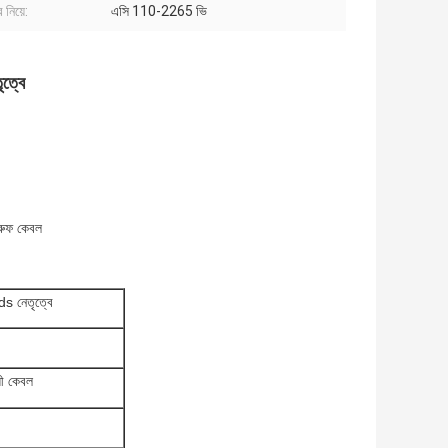
 নিয়ে:
এসি 110-2265 ভি
ত্বে
্রুফ কেবল
s নেতৃত্বে
ধী কেবল