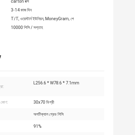
carton বক্স
3-14 কাজ দিন
T/T, ওয়েস্টার্ন ইউনিয়ন, MoneyGram, পে
10000 পিসি / সপ্তাহ
ে
L256.6 * W78.6 * 7.1mm
্রা:
 কোণ:
30x70 ডিগ্রী
অপটিক্যাল গ্রেড পিসি
91%