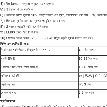
4)।
উচ্চ lumen অন্যদের অনুরূপ মডেল তুলনায়
5)।
ইতিবাচক শীতল প্রযুক্তি
6)।
প্রচলিত আলো তুলনায় 90% পর্যন্ত শক্তি খরচ হ্রাস, রক্ষণাবেক্ষণ খরচ কম 90%, প্রায় রক্ষণা
7)।
শিল্প নেতৃস্থানীয় তাপ ব্যবস্থাপনা প্রযুক্তি ব্যবহার করে
8)।
2 বছরের ওয়ারেন্টি পাটা সঙ্গে শীর্ষ মানের
9)।
LM80 টেস্টিং রিপোর্ট উপলব্ধ
10)।
সমস্ত মডেল কেবল E26 / E39 / E40 মাউন্ট বন্ধনী দ্বারা ইনস্টল করা হয়।
শিপিং এবং ডেলিভারি সময়:
ডিএইচএল / ইউপিএস / টিঅ্যান্ডটি / FedEx
4-5 দিন কাজ
একটি EMS
10-15 দিন কাজ
এইচকে পোস্ট এয়ার মেইল ​​নিবন্ধন
15-18 কাজ দিন
বাণিজ্যক শর্তাবলী
ছল | EXW | CIF | 
নমুনা প্রাপ্যতা
হ্যাঁ, 3 দিন
ডেলিভারি সময়
5-6 দিন কাজ
অ্যাপ্লিকেশন:
এটি রাস্তার আলো, উচ্চ পথের বাতি, সুড়ঙ্গ বাতি, বর্গক্ষেত্রের বাতি, রাস্তা বাতি, শহরের আলো, পার্ক